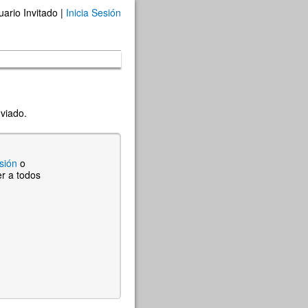
uario Invitado |
Inicia Sesión
nviado.
esión
o
r a todos